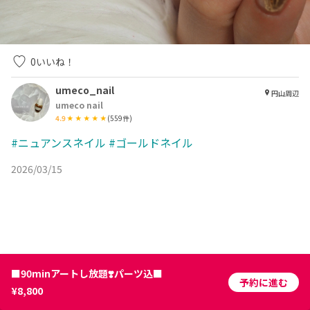
0
いいね！
umeco_nail
円山周辺
umeco nail
4.9
(
559
件)
#ニュアンスネイル
#ゴールドネイル
2026/03/15
■90minアートし放題❣️パーツ込■
予約に進む
¥8,800