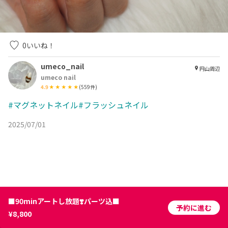
0
いいね！
umeco_nail
円山周辺
umeco nail
4.9
(
559
件)
#マグネットネイル#フラッシュネイル
2025/07/01
■90minアートし放題❣️パーツ込■
予約に進む
¥8,800