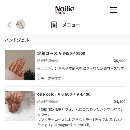
メニュー
ハンドジェル
定額コース ￥8450→5900
所要時間
90
分
¥5,900
程よくトレンド感や季節感を取り入れた定額コースです
𓂃

カラー変更不可
one color ￥6.600→￥4.400
所要時間
60
分
¥4,400
（期間限定価格）フォルムにこだわったシンプルなワン
カラー。

ワンカラーコースはお好きなカラー1色までお選びいた
だけます。※magnetやmirrorは別