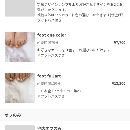
定額デザインサンプルよりお好きなデザインをお2つお
選びいただけます。

親指以外はワンカラー(1色お選びいただきます)仕上げ/
フットバス付き
foot one color
所要時間
70
分
¥7,700
お好きなカラーを３色までお選びいただけます

※フットバスつき
foot full art
所要時間
120
分
¥13,200
１０本全てart やミラー等ok

※フットバスつき
オフのみ
他店オフのみ