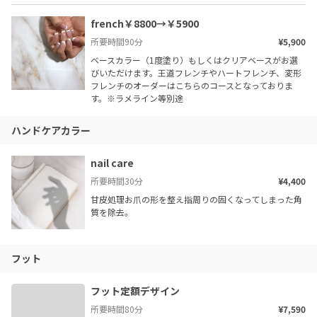
french￥8800→￥5900
所要時間
90
分
¥5,900
ベースカラー（1度塗り）もしくはクリアベースがお選
びいただけます。王道フレンチやハートフレンチ、変形
フレンチのオーダーはこちらのコースとなっておりま
す。※ラメライン等別途
ハンドケアカラー
nail care
所要時間
30
分
¥4,400
甘皮処理お爪の形を整え指周りの固くなってしまった角
質を除去。
フット
フット定額デザイン
所要時間
80
分
¥7,590