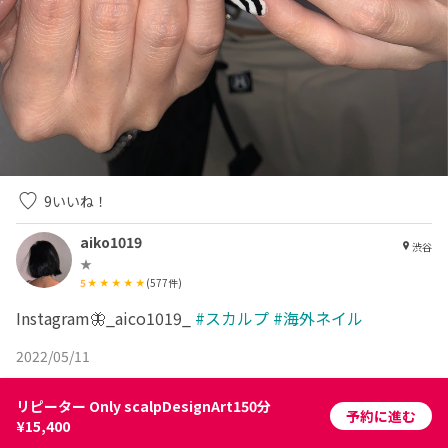
9
いいね！
aiko1019
渋谷
★
5
(
577
件)
Instagram🦋_aico1019_
#スカルプ
#海外ネイル
2022/05/11
リピーター Only scalpDesignArt150分
予約に進む
¥15,400