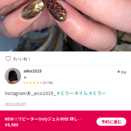
3
いいね！
aiko1019
渋谷
★
5
(
577
件)
Instagram🦋_aico1019_
#ミラーネイル
#ミラー
2022/05/07
NEW☆リピーターOnlyジェル90分 詳しくはお問い合わせください☆
予約に進む
¥8,980