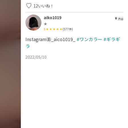
12
いいね！
aiko1019
渋谷
★
5
(
577
件)
Instagram🦋_aico1019_
#ワンカラー
#ギラギ
ラ
2022/05/10