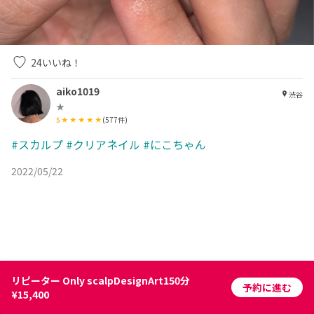
24
いいね！
aiko1019
渋谷
★
5
(
577
件)
#スカルプ
#クリアネイル
#にこちゃん
2022/05/22
リピーター Only scalpDesignArt150分
予約に進む
¥15,400