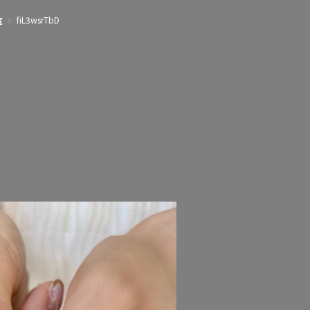
›
fiL3wsrTbD
覧