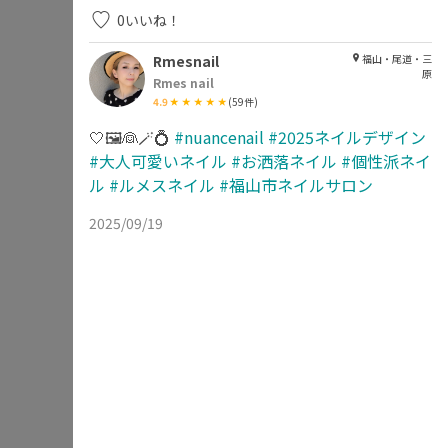
0
いいね！
Rmesnail
福山・尾道・三
原
Rmes nail
4.9
(
59
件)
🤍🖼️👰🪄💍
#nuancenail
#2025ネイルデザイン
#大人可愛いネイル
#お洒落ネイル
#個性派ネイ
ル
#ルメスネイル
#福山市ネイルサロン
2025/09/19