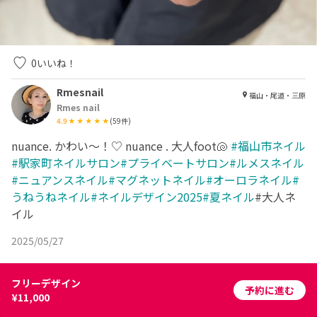
0
いいね！
Rmesnail
福山・尾道・三原
Rmes nail
4.9
(
59
件)
nuance. かわい〜！♡ nuance . 大人foot🐚
#福山市ネイル
#駅家町ネイルサロン#プライベートサロン#ルメスネイル
#ニュアンスネイル#マグネットネイル#オーロラネイル#
うねうねネイル#ネイルデザイン2025#夏ネイル
#大人ネ
イル
2025/05/27
フリーデザイン
予約に進む
¥11,000