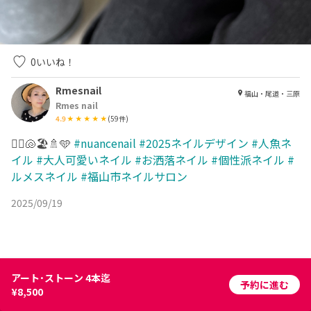
0
いいね！
Rmesnail
福山・尾道・三原
Rmes nail
4.9
(
59
件)
🧜‍♀️🐚🏖️🚿🩵
#nuancenail
#2025ネイルデザイン
#人魚ネ
イル
#大人可愛いネイル
#お洒落ネイル
#個性派ネイル
#
ルメスネイル
#福山市ネイルサロン
2025/09/19
アート･ストーン 4本迄
予約に進む
¥8,500