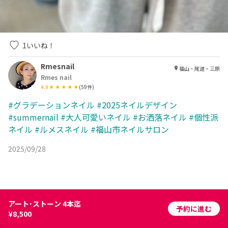
1
いいね！
Rmesnail
福山・尾道・三原
Rmes nail
4.9
(
59
件)
#グラデーションネイル
#2025ネイルデザイン
#summernail
#大人可愛いネイル
#お洒落ネイル
#個性派
ネイル
#ルメスネイル
#福山市ネイルサロン
2025/09/28
アート･ストーン 4本迄
予約に進む
¥8,500