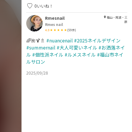
0
いいね！
Rmesnail
福山・尾道・三
原
Rmes nail
4.9
(
59
件)
🌈🌺🍹🚿
#nuancenail
#2025ネイルデザイン
#summernail
#大人可愛いネイル
#お洒落ネイ
ル
#個性派ネイル
#ルメスネイル
#福山市ネイ
ルサロン
2025/09/28