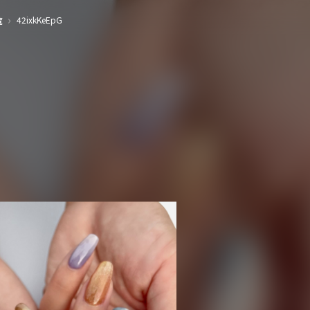
›
42ixkKeEpG
覧