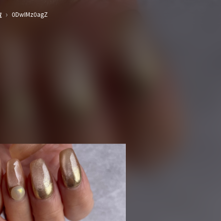
›
0DwIMz0agZ
覧