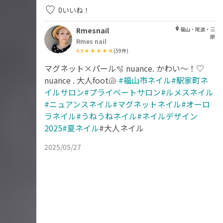
0
いいね！
Rmesnail
福山・尾道・三
原
Rmes nail
4.9
(
59
件)
マグネット×パール🫧 nuance. かわい〜！♡
nuance . 大人foot🐚
#福山市ネイル#駅家町ネ
イルサロン#プライベートサロン#ルメスネイル
#ニュアンスネイル#マグネットネイル#オーロ
ラネイル#うねうねネイル#ネイルデザイン
2025#夏ネイル
#大人ネイル
2025/05/27