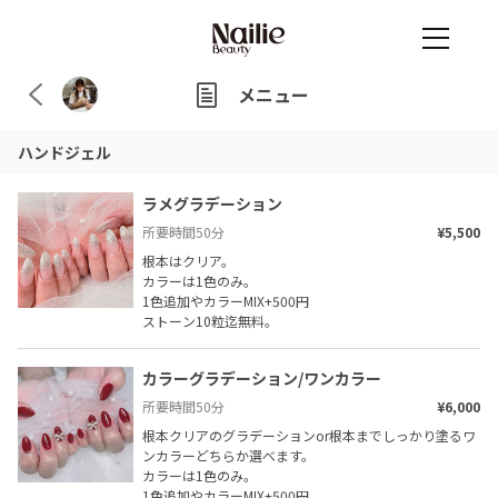
メニュー
ハンドジェル
ラメグラデーション
所要時間
50
分
¥5,500
根本はクリア。

カラーは1色のみ。

1色追加やカラーMIX+500円

ストーン10粒迄無料。
カラーグラデーション/ワンカラー
所要時間
50
分
¥6,000
根本クリアのグラデーションor根本までしっかり塗るワ
ンカラーどちらか選べます。

カラーは1色のみ。

1色追加やカラーMIX+500円
