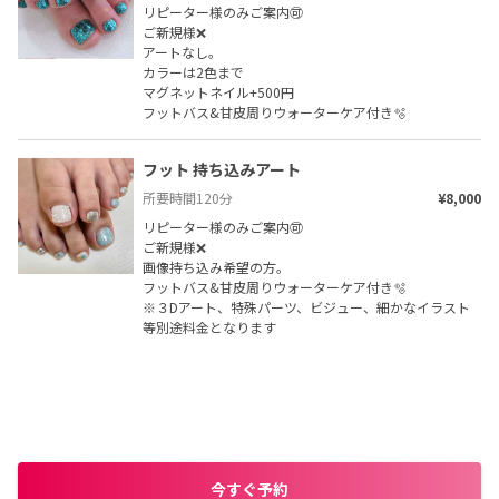
リピーター様のみご案内🉑

ご新規様❌

アートなし。

カラーは2色まで

マグネットネイル+500円

フットバス&甘皮周りウォーターケア付き🫧
フット 持ち込みアート
所要時間
120
分
¥8,000
リピーター様のみご案内🉑

ご新規様❌

画像持ち込み希望の方。

フットバス&甘皮周りウォーターケア付き🫧

※３Dアート、特殊パーツ、ビジュー、細かなイラスト
等別途料金となります
今すぐ予約