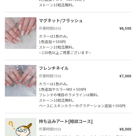
ストーン10粒迄無料。
マグネット/フラッシュ
所要時間
60
分
¥6,500
カラーは1色のみ。

1色追加＋500円

ストーン10粒迄無料。

✨130色以上ご用意ございます✨
フレンチネイル
所要時間
70
分
¥7,000
カラーは1色のみ。

1色追加やカラーMIX＋500円

フレンチの境目のラメラインは無料。

ストーン10粒迄無料。

ベースにスキンカラーのグラデーション追加＋500円
持ち込みアート[相談コース]
所要時間
90
分
¥8,000