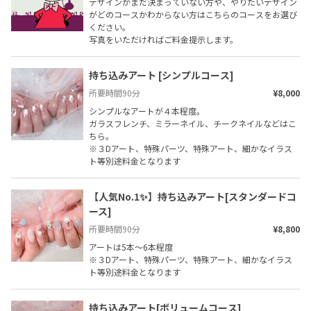
デザインがまだ決まっていない方や、やりたいデザイン
がどのコースかわからない方はこちらのコースをお選び
ください。

写真をいただければご料金提示します。
持ち込みアート [シンプルコース]
所要時間
90
分
¥8,000
シンプルなアートが４本程度。

ガラスフレンチ、ミラーネイル、チークネイルなどはこ
ちら。

※３Dアート、特殊パーツ、特殊アート、細かなイラス
ト等別途料金となります
【人気No.1✨】持ち込みアート[スタンダードコ
ース]
所要時間
90
分
¥8,800
アートは5本〜6本程度

※３Dアート、特殊パーツ、特殊アート、細かなイラス
ト等別途料金となります
持ち込みアート[ボリュームコース]