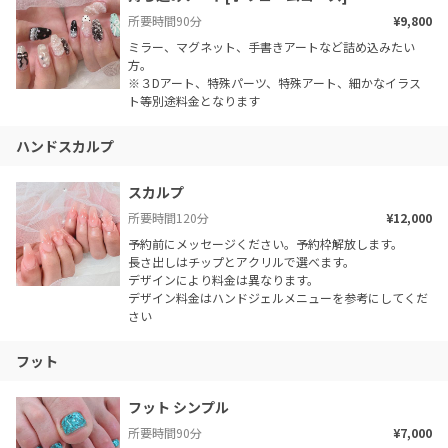
所要時間
90
分
¥9,800
ミラー、マグネット、手書きアートなど詰め込みたい
方。

※３Dアート、特殊パーツ、特殊アート、細かなイラス
ト等別途料金となります
ハンドスカルプ
スカルプ
所要時間
120
分
¥12,000
予約前にメッセージください。予約枠解放します。

長さ出しはチップとアクリルで選べます。

デザインにより料金は異なります。

デザイン料金はハンドジェルメニューを参考にしてくだ
さい
フット
フット シンプル
所要時間
90
分
¥7,000