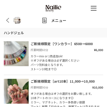
メニュー
ハンドジェル
ご新規様限定［ワンカラー］6500→6000
所要時間
60
分
¥6,000
カラーmix or 1色追加ok!

※オフがある場合は必ず選択ください

パーツ別料金となります。

ストーン10粒まで◎
ご新規様限定［art10本］11,000→10,000
所要時間
90
分
¥10,000
オフがある場合はオフの選択をお願い致します。

10本アートのコースになります◎

ミラー、マグネット、カラー多色使い放題

アートし放題【3Dやキャラ、複雑アートは含まれませ