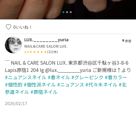
0
いいね！
LUX.________yuria
原宿
NAIL&CARE SALON LUX.
4.9
(
323
件)
￣ NAIL & CARE SALON LUX. 東京都渋谷区千駄ヶ谷3-8-6
Lapis原宿1 204 Ig @lux.________yuria ご新規様は↑より
#ニュアンスネイル
#春ネイル
#グレーピンク
#春カラー
#個性的
#個性派ネイル
#ニュアンス
#代々木ネイル
#北
参道ネイル
#原宿ネイル
2026/02/17