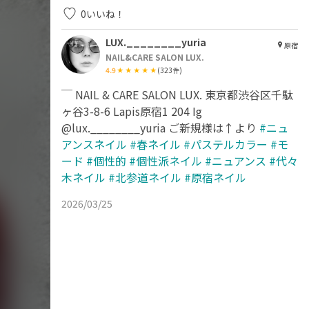
0
いいね！
LUX.________yuria
原宿
NAIL&CARE SALON LUX.
4.9
(
323
件)
￣ NAIL & CARE SALON LUX. 東京都渋谷区千駄
ヶ谷3-8-6 Lapis原宿1 204 Ig
@lux.________yuria ご新規様は↑より
#ニュ
アンスネイル
#春ネイル
#パステルカラー
#モ
ード
#個性的
#個性派ネイル
#ニュアンス
#代々
木ネイル
#北参道ネイル
#原宿ネイル
2026/03/25