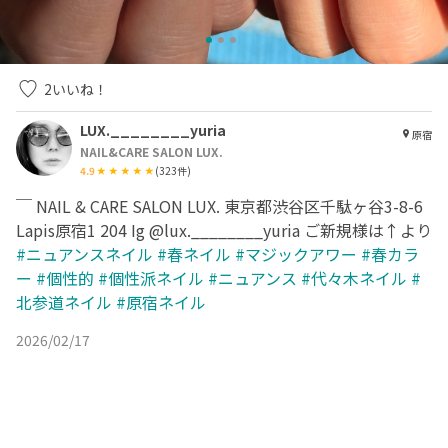
2
いいね！
LUX.________yuria
原宿
NAIL&CARE SALON LUX.
4.9
(
323
件)
￣ NAIL & CARE SALON LUX. 東京都渋谷区千駄ヶ谷3-8-6
Lapis原宿1 204 Ig @lux.________yuria ご新規様は↑より
#ニュアンスネイル
#春ネイル
#マジックアワー
#春カラ
ー
#個性的
#個性派ネイル
#ニュアンス
#代々木ネイル
#
北参道ネイル
#原宿ネイル
2026/02/17