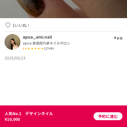
1
いいね！
apua_ami.nail
新宿
apua 新宿隠れ家ネイルサロン
4.9
(
274
件)
2025/09/23
人気No.1 デザインネイル
予約に進む
¥10,000