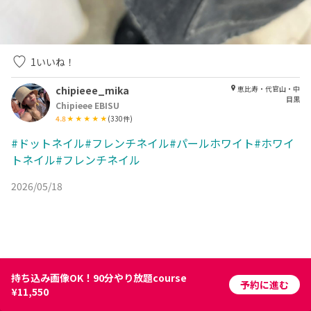
1
いいね！
chipieee_mika
恵比寿・代官山・中
目黒
Chipieee EBISU
4.8
(
330
件)
#ドットネイル#フレンチネイル#パールホワイト#ホワイ
トネイル#フレンチネイル
2026/05/18
持ち込み画像OK！90分やり放題course
予約に進む
¥11,550