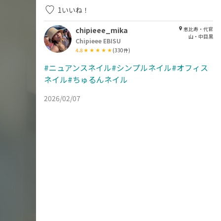
1
いいね！
chipieee_mika
恵比寿・代官
山・中目黒
Chipieee EBISU
4.8
(
330
件)
#ニュアンスネイル#シンプルネイル#オフィス
ネイル#ちゅるんネイル
2026/02/07