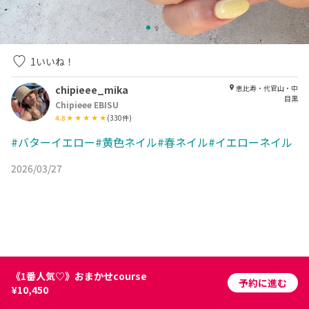
1
いいね！
chipieee_mika
恵比寿・代官山・中
目黒
Chipieee EBISU
4.8
(
330
件)
#バターイエロー#黄色ネイル#春ネイル#イエローネイル
2026/03/27
《1番人気♡》おまかせcourse
予約に進む
¥10,450