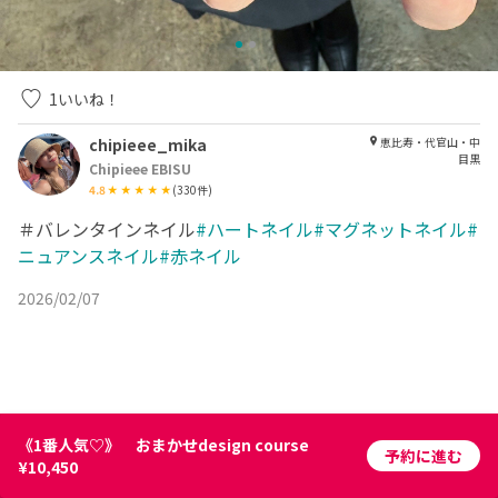
1
いいね！
chipieee_mika
恵比寿・代官山・中
目黒
Chipieee EBISU
4.8
(
330
件)
＃バレンタインネイル
#ハートネイル#マグネットネイル#
ニュアンスネイル#赤ネイル
2026/02/07
《1番人気♡》 おまかせdesign course
予約に進む
¥10,450