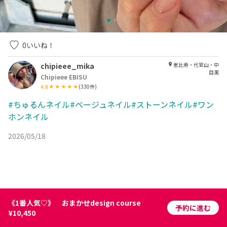
0
いいね！
chipieee_mika
恵比寿・代官山・中
目黒
Chipieee EBISU
4.8
(
330
件)
#ちゅるんネイル#ベージュネイル#ストーンネイル#ワン
ホンネイル
2026/05/18
《1番人気♡》 おまかせdesign course
予約に進む
¥10,450