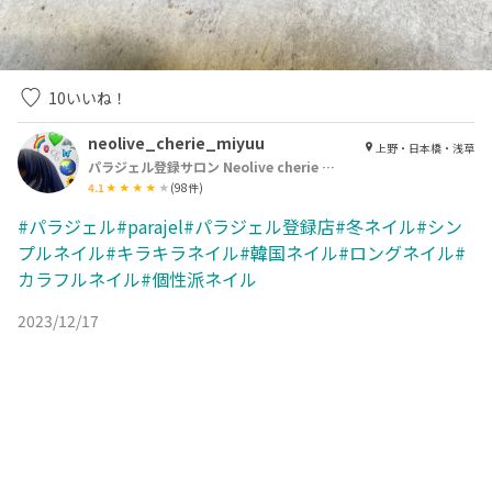
10
いいね！
neolive_cherie_miyuu
上野・日本橋・浅草
パラジェル登録サロン Neolive cherie 浅草店【ネオリーブシェリエ】
4.1
(
98
件)
#パラジェル#parajel#パラジェル登録店#冬ネイル#シン
プルネイル#キラキラネイル#韓国ネイル#ロングネイル#
カラフルネイル#個性派ネイル
2023/12/17