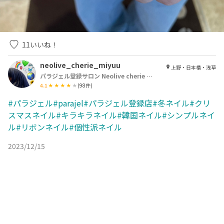
11
いいね！
neolive_cherie_miyuu
上野・日本橋・浅草
パラジェル登録サロン Neolive cherie 浅草店【ネオリーブシェリエ】
4.1
(
98
件)
#パラジェル#parajel#パラジェル登録店#冬ネイル#クリ
スマスネイル#キラキラネイル#韓国ネイル#シンプルネイ
ル#リボンネイル#個性派ネイル
2023/12/15