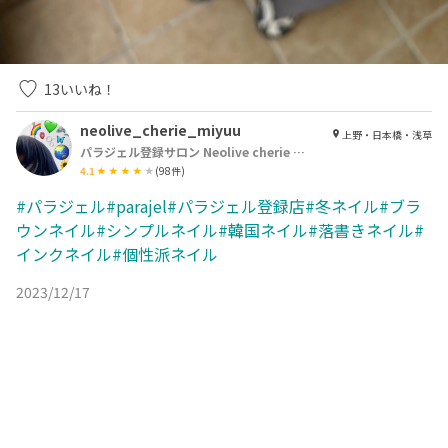
13
いいね！
neolive_cherie_miyuu
上野・日本橋・浅草
パラジェル登録サロン Neolive cherie 浅草店【ネオリーブシェリエ】
4.1
(
98
件)
#パラジェル#parajel#パラジェル登録店#冬ネイル#ブラ
ウンネイル#シンプルネイル#韓国ネイル#落書きネイル#
インクネイル#個性派ネイル
2023/12/17