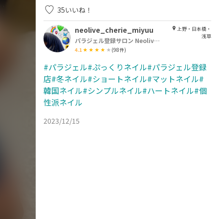
35
いいね！
neolive_cherie_miyuu
上野・日本橋・
浅草
パラジェル登録サロン Neolive cherie 浅草店【ネオリーブシェリエ】
4.1
(
98
件)
#パラジェル#ぷっくりネイル#パラジェル登録
店#冬ネイル#ショートネイル#マットネイル#
韓国ネイル#シンプルネイル#ハートネイル#個
性派ネイル
2023/12/15