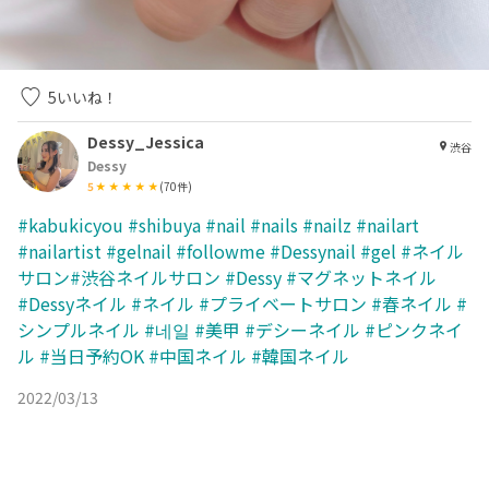
5
いいね！
Dessy_Jessica
渋谷
Dessy
5
(
70
件)
#kabukicyou
#shibuya
#nail
#nails
#nailz
#nailart
#nailartist
#gelnail
#followme
#Dessynail
#gel
#ネイル
サロン#渋谷ネイルサロン
#Dessy
#マグネットネイル
#Dessyネイル
#ネイル
#プライベートサロン
#春ネイル
#
シンプルネイル
#네일
#美甲
#デシーネイル
#ピンクネイ
ル
#当日予約OK
#中国ネイル
#韓国ネイル
2022/03/13