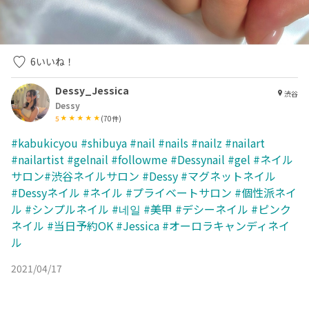
6
いいね！
Dessy_Jessica
渋谷
Dessy
5
(
70
件)
#kabukicyou
#shibuya
#nail
#nails
#nailz
#nailart
#nailartist
#gelnail
#followme
#Dessynail
#gel
#ネイル
サロン#渋谷ネイルサロン
#Dessy
#マグネットネイル
#Dessyネイル
#ネイル
#プライベートサロン
#個性派ネイ
ル
#シンプルネイル
#네일
#美甲
#デシーネイル
#ピンク
ネイル
#当日予約OK
#Jessica
#オーロラキャンディネイ
ル
2021/04/17