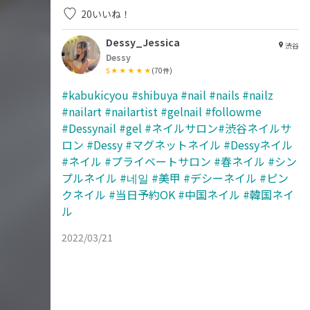
20
いいね！
Dessy_Jessica
渋谷
Dessy
5
(
70
件)
#kabukicyou
#shibuya
#nail
#nails
#nailz
#nailart
#nailartist
#gelnail
#followme
#Dessynail
#gel
#ネイルサロン#渋谷ネイルサ
ロン
#Dessy
#マグネットネイル
#Dessyネイル
#ネイル
#プライベートサロン
#春ネイル
#シン
プルネイル
#네일
#美甲
#デシーネイル
#ピン
クネイル
#当日予約OK
#中国ネイル
#韓国ネイ
ル
2022/03/21