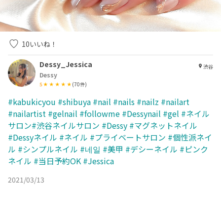
10
いいね！
Dessy_Jessica
渋谷
Dessy
5
(
70
件)
#kabukicyou
#shibuya
#nail
#nails
#nailz
#nailart
#nailartist
#gelnail
#followme
#Dessynail
#gel
#ネイル
サロン#渋谷ネイルサロン
#Dessy
#マグネットネイル
#Dessyネイル
#ネイル
#プライベートサロン
#個性派ネイ
ル
#シンプルネイル
#네일
#美甲
#デシーネイル
#ピンク
ネイル
#当日予約OK
#Jessica
2021/03/13