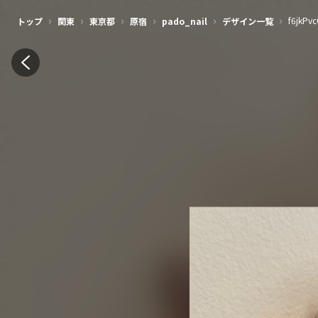
›
›
›
›
›
›
f6jkPv
トップ
関東
東京都
原宿
pado_nail
デザイン一覧