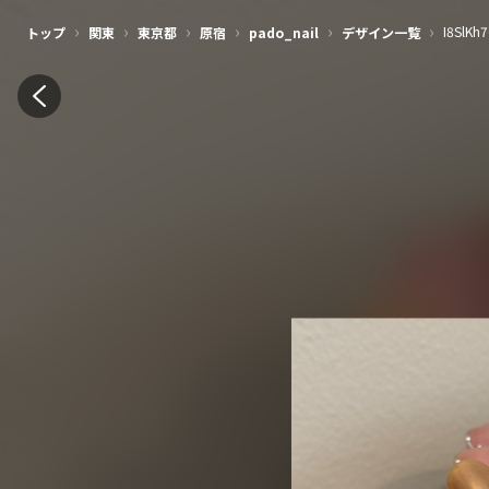
›
›
›
›
›
›
I8SlKh7
トップ
関東
東京都
原宿
pado_nail
デザイン一覧