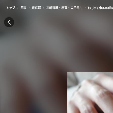
›
›
›
›
トップ
関東
東京都
三軒茶屋・用賀・二子玉川
to_mokha.nails