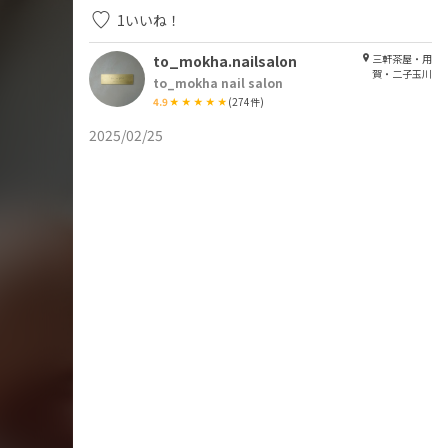
1
いいね！
to_mokha.nailsalon
三軒茶屋・用
賀・二子玉川
to_mokha nail salon
4.9
(
274
件)
2025/02/25