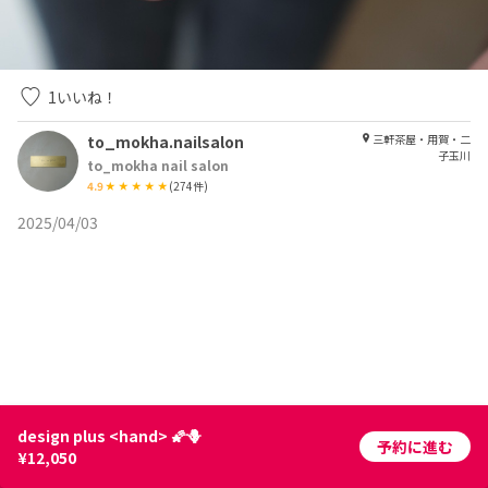
1
いいね！
to_mokha.nailsalon
三軒茶屋・用賀・二
子玉川
to_mokha nail salon
4.9
(
274
件)
2025/04/03
design plus <hand> 🌠🪻
予約に進む
¥12,050