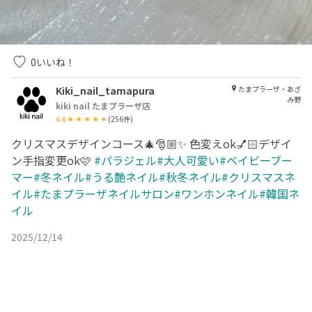
0
いいね！
Kiki_nail_tamapura
たまプラーザ・あざ
み野
kiki nail たまプラーザ店
4.6
(
256
件)
クリスマスデザインコース🎄🎅🏼✨ 色変えok💅🏻デザイ
ン手指変更ok🩷
#パラジェル#大人可愛い#ベイビーブー
マー#冬ネイル#うる艶ネイル#秋冬ネイル#クリスマスネ
イル#たまプラーザネイルサロン#ワンホンネイル#韓国ネ
イル
2025/12/14