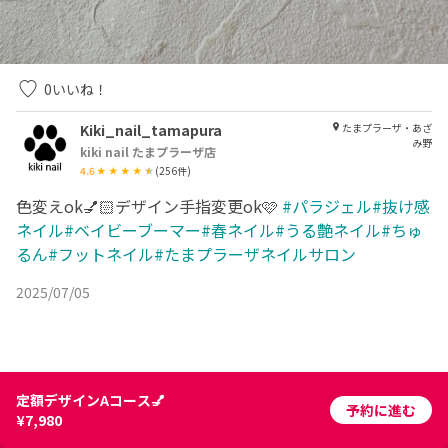
0
いいね！
Kiki_nail_tamapura
たまプラーザ・あざ
み野
kiki nail たまプラーザ店
4.6
(
256
件)
色変えok💅🏻デザイン手指変更ok🩷
#パラジェル#抜け感
ネイル#ベイビーブーマー#春ネイル#うる艶ネイル#ちゅ
るん#フットネイル#たまプラーザネイルサロン
2025/07/05
定額デザインAコース💅
予約に進む
¥7,980