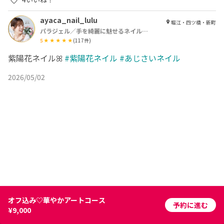
ayaca_nail_lulu
堀江・四ツ橋・新町
パラジェル／手を綺麗に魅せるネイルサロン Lulu【ルル】
5
(
117
件)
紫陽花ネイルꕤ︎︎
#紫陽花ネイル
#あじさいネイル
2026/05/02
オフ込み♡華やかアートコース
予約に進む
¥9,000