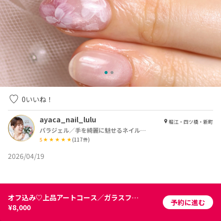
0
いいね！
ayaca_nail_lulu
堀江・四ツ橋・新町
パラジェル／手を綺麗に魅せるネイルサロン Lulu【ルル】
5
(
117
件)
2026/04/19
オフ込み♡上品アートコース／ガラスフレンチ
予約に進む
¥8,000