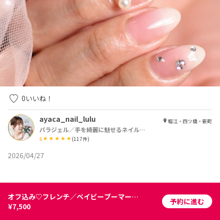
0
いいね！
ayaca_nail_lulu
堀江・四ツ橋・新町
パラジェル／手を綺麗に魅せるネイルサロン Lulu【ルル】
5
(
117
件)
2026/04/27
オフ込み♡フレンチ／ベイビーブーマー／チークネイル
予約に進む
¥7,500