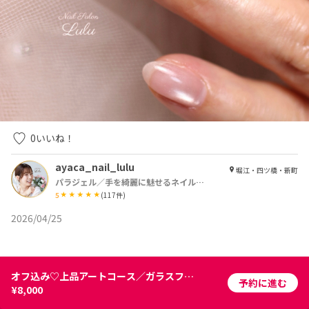
0
いいね！
ayaca_nail_lulu
堀江・四ツ橋・新町
パラジェル／手を綺麗に魅せるネイルサロン Lulu【ルル】
5
(
117
件)
2026/04/25
オフ込み♡上品アートコース／ガラスフレンチ
予約に進む
¥8,000