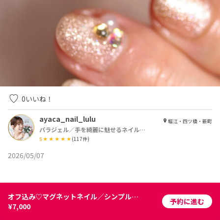
0
いいね！
ayaca_nail_lulu
堀江・四ツ橋・新町
パラジェル／手を綺麗に魅せるネイルサロン Lulu【ルル】
5
(
117
件)
2026/05/07
オフ込み♡マグネットネイル／シンプルアートコース
予約に進む
¥7,000