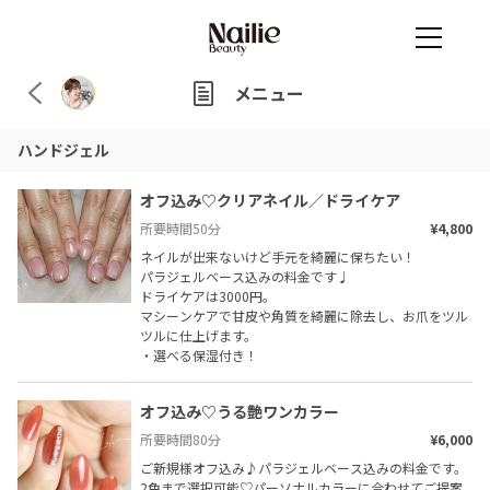
メニュー
ハンドジェル
オフ込み♡クリアネイル／ドライケア
所要時間
50
分
¥4,800
ネイルが出来ないけど手元を綺麗に保ちたい！

パラジェルベース込みの料金です♩

ドライケアは3000円。

マシーンケアで甘皮や角質を綺麗に除去し、お爪をツル
ツルに仕上げます。

・選べる保湿付き！
オフ込み♡うる艶ワンカラー
所要時間
80
分
¥6,000
ご新規様オフ込み♪パラジェルベース込みの料金です。

2色まで選択可能♡パーソナルカラーに合わせてご提案