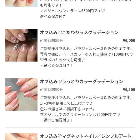
も可能です！

マオジェルワンカラーは6500円です♡

選べる保湿付き
オフ込み♡こだわりラメグラデーション
所要時間
80
分
¥6,000
ご新規様オフ込み。パラジェルベース込みの料金です。

写真の様に、ベースカラーを入れる場合は+1000円です
♡ラメのミックスも可能♪

・選べる保湿付き！
オフ込み♡うっとりカラーグラデーション
所要時間
90
分
¥6,500
ご新規様オフ込み。パラジェルベース込みの料金です。
1〜3色を使用して仕上げます♪

色味の濃さはご相談下さいませ。

マオジェルでのグラデーションは7000円です♡

・選べる保湿付き！
オフ込み♡マグネットネイル／シンプルアート