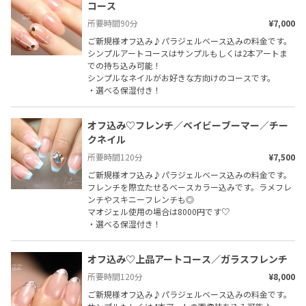
コース
所要時間
90
分
¥7,000
ご新規様オフ込み♪パラジェルベース込みの料金です。

シンプルアートコースはサンプルもしくは2本アートま
での持ち込み可能！

シンプルなネイルがお好きな方向けのコースです。

・選べる保湿付き！
オフ込み♡フレンチ／ベイビーブーマー／チー
クネイル
所要時間
120
分
¥7,500
ご新規様オフ込み♪パラジェルベース込みの料金です。
フレンチを際立たせるベースカラー込みです。ラメフレ
ンチやスキニーフレンチも◎

マオジェル使用の場合は8000円です♡

・選べる保湿付き！
オフ込み♡上品アートコース／ガラスフレンチ
所要時間
120
分
¥8,000
ご新規様オフ込み♪パラジェルベース込みの料金です。
