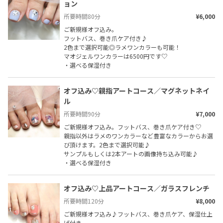
ョン
所要時間
80
分
¥6,000
ご新規様オフ込み。

フットバス、巻き爪ケア付き♪

2色まで選択可能◎ラメワンカラーも可能！

マオジェルワンカラーは6500円です♡

・選べる保湿付き
オフ込み♡親指アートコース／マグネットネイ
ル
所要時間
90
分
¥7,000
ご新規様オフ込み。フットバス、巻き爪ケア付き♡

親指以外はラメのワンカラーなど豊富なカラーからお選
び頂けます。2色まで選択可能♪

サンプルもしくは2本アートの画像持ち込み可能♪

・選べる保湿付き
オフ込み♡上品アートコース／ガラスフレンチ
所要時間
120
分
¥8,000
ご新規様オフ込み♪フットバス、巻き爪ケア、保湿仕上
げ付き。
