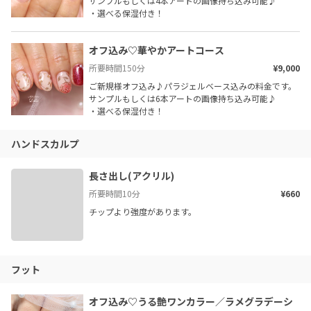
サンプルもしくは4本アートの画像持ち込み可能♪

・選べる保湿付き！
オフ込み♡華やかアートコース
所要時間
150
分
¥9,000
ご新規様オフ込み♪パラジェルベース込みの料金です。

サンプルもしくは6本アートの画像持ち込み可能♪

・選べる保湿付き！
ハンドスカルプ
長さ出し(アクリル)
所要時間
10
分
¥660
チップより強度があります。
フット
オフ込み♡うる艶ワンカラー／ラメグラデーシ