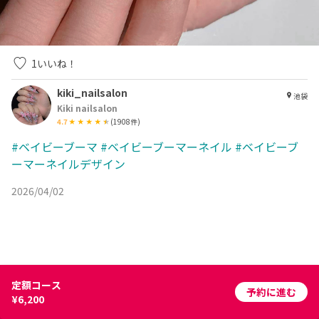
1
いいね！
kiki_nailsalon
池袋
Kiki nailsalon
4.7
(
1908
件)
#ベイビーブーマ
#ベイビーブーマーネイル
#ベイビーブ
ーマーネイルデザイン
2026/04/02
定額コース
予約に進む
¥6,200