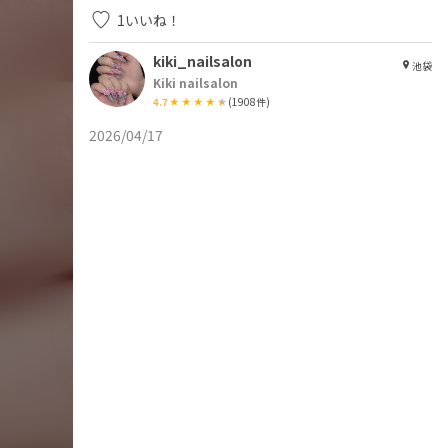
1
いいね！
kiki_nailsalon
池袋
Kiki nailsalon
4.7
(
1908
件)
2026/04/17