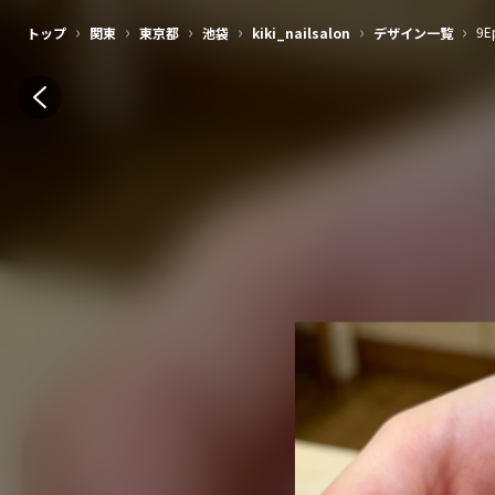
›
›
›
›
›
›
9E
トップ
関東
東京都
池袋
kiki_nailsalon
デザイン一覧