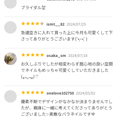
ブライダル💒
ismt__82
2024/07/25
急遽空きに入れて貰った上に今月も可愛くして下
さってありがとうございます(˘•̥⧿•̥˘ )
osaka_sm
2024/07/18
お久しぶりでしたが相変わらず居心地の良い空間
でネイルもめっちゃ可愛くしていただきました
(⁎ᴗ͈ˬᴗ͈⁎)♡⃛
onelove102750
2024/05/02
優柔不断でデザインがなかなか決まりませんでし
たが、親身に一緒に考えてくださってありがとう
ございました✨️素敵なバラネイルです🌹