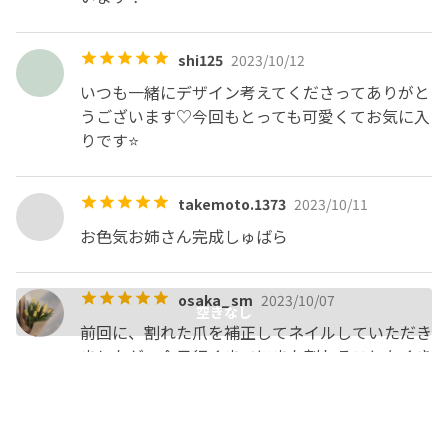
shi125
2023/10/12
いつも一緒にデザイン考えてくださってありがと
うございます♡今回もとっても可愛くてお気に入
りです⭐️
takemoto.1373
2023/10/11
お色気お姉さん完成しゅばら
osaka_sm
2023/10/07
空きなし
前回に、割れた爪を補正してネイルしていただき
ましたが、今日行くまでにまた割れることなくき
れいに保ったままでした！ネイルが浮いてくるこ
ともなく毎回感動です！今回も最高にかわいくし
てくださり、ありがとうございました(灬º‿º