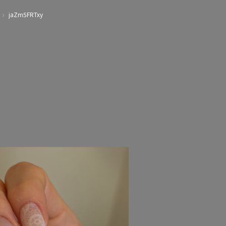
›
jaZm5FRTxy