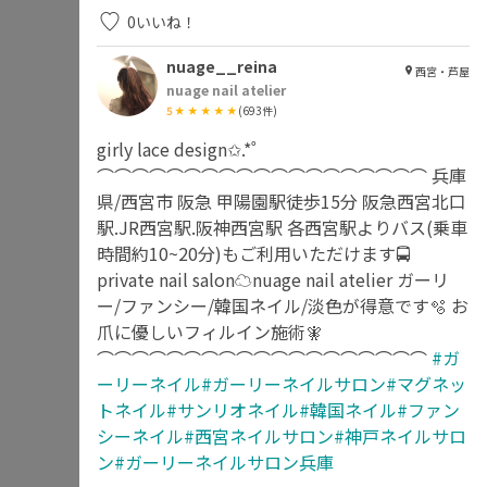
0
いいね！
nuage__reina
西宮・芦屋
nuage nail atelier
5
(
693
件)
girly lace design✩.*˚
⌒⌒⌒⌒⌒⌒⌒⌒⌒⌒⌒⌒⌒⌒⌒⌒⌒⌒⌒ 兵庫
県/西宮市 阪急 甲陽園駅徒歩15分 阪急西宮北口
駅.JR西宮駅.阪神西宮駅 各西宮駅よりバス(乗車
時間約10~20分)もご利用いただけます🚍
private nail salon☁nuage nail atelier ガーリ
ー/ファンシー/韓国ネイル/淡色が得意です🫧 お
爪に優しいフィルイン施術🧚
⌒⌒⌒⌒⌒⌒⌒⌒⌒⌒⌒⌒⌒⌒⌒⌒⌒⌒⌒
#ガ
ーリーネイル#ガーリーネイルサロン#マグネッ
トネイル#サンリオネイル#韓国ネイル#ファン
シーネイル#西宮ネイルサロン#神戸ネイルサロ
ン#ガーリーネイルサロン兵庫