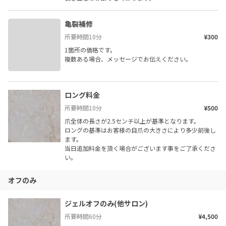
亀裂補修
所要時間
10
分
¥300
1箇所の価格です。

複数ある場合、メッセージでお伝えください。
ロング料金
所要時間
10
分
¥500
爪全体の長さが2.5センチ以上が基準となります。

ロングの基準はお客様の自爪の大きさにより多少前後し
ます。

当日追加料金を頂く場合がございます事をご了承くださ
い。
オフのみ
ジェルオフのみ(他サロン)
所要時間
60
分
¥4,500