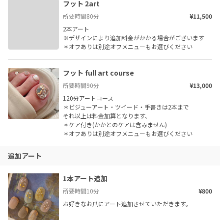
フット 2art
所要時間
80
分
¥11,500
2本アート

※デザインにより追加料金がかかる場合がございます

＊オフありは別途オフメニューもお選びください
フット full art course
所要時間
90
分
¥13,000
120分アートコース

＊ビジューアート・ツイード・手書きは2本まで

それ以上は料金加算となります、

＊ケア付き(かかとのケアは含みません)

＊オフありは別途オフメニューもお選びください
追加アート
1本アート追加
所要時間
10
分
¥800
お好きなお爪にアート追加させていただきます。