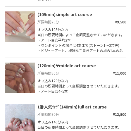
(105min)simple art course
所要時間
70
分
¥9,500
オフ込み105分以内

当日の所要時間によって金額調整させていただきます。

・アート目安平均2本

・ワンポイントの場合は4本まで(ストーン1〜2粒等)

・ビジューアート、複雑な手書きアートの場合1本のみ
(120min)❤︎middle art course
所要時間
90
分
¥11,000
オフ込み120分以内

当日の所要時間よって金額調整させていただきます。

・アート目安4~5本
1番人気✩.*˚(140min)full art course
所要時間
90
分
¥12,500
オフ込み140分以内

当日の所要時間よって金額調整させていただきます。
