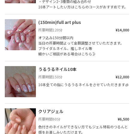
・デザイン2~3種類の組み合わせ

10本アートしたい方はこちらのコースがおすすめです。
(150min)full art plus
所要時間
120
分
¥14,000
オフ込み150分間以内

当日の所要時間よって金額調整させていただきます。

ブライダルネイル、推しネイル等

細かいご相談がある場合はこちら🌛
うるうるネイル10本
所要時間
150
分
¥12,000
10本全ての指にうるうるネイルをさせていただきます🧊
クリアジェル
所要時間
60
分
¥6,500
色付きのネイルができない方でもジェル特有のつるんと
感をお楽しみいただけます。
