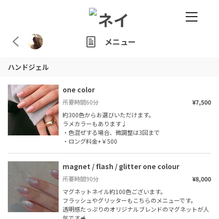
メニュー
ハンドジェル
one color
所要時間
60
分
¥7,500
約300色からお選びいただけます。

ラメカラーもあります♩

・色混ぜする場合、微調整は3回まで

・ロング料金+￥500
magnet / flash / glitter one colour
所要時間
90
分
¥8,000
マグネットネイル約100色ございます。

フラッシュやグリッターもこちらのメニューです。

透明感たっぷりのオリジナルブレンドのマグネットが人
気です🥣