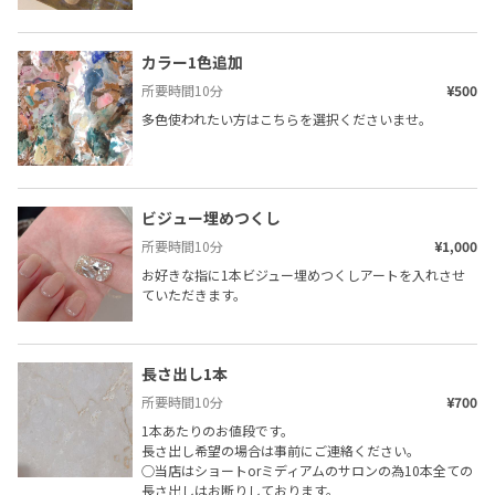
カラー1色追加
所要時間
10
分
¥500
多色使われたい方はこちらを選択くださいませ。
ビジュー埋めつくし
所要時間
10
分
¥1,000
お好きな指に1本ビジュー埋めつくしアートを入れさせ
ていただきます。
長さ出し1本
所要時間
10
分
¥700
1本あたりのお値段です。

長さ出し希望の場合は事前にご連絡ください。

○当店はショートorミディアムのサロンの為10本全ての
長さ出しはお断りしております。