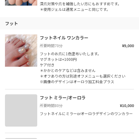
深爪対策や爪を補強したい方にもおすすめです。

＊使用ジェルは通常メニューと同じです。
フット
フットネイル ワンカラー
所要時間
70
分
¥9,000
フットのお爪に1色塗布いたします。

マグネットは+1000円

ケア付き

＊かかとのケアなどは含みません

＊オフありの方は別途オフメニューも選択ください

※画像のデザインはオーロラ加工料金プラス
フット ミラー/オーロラ
所要時間
80
分
¥10,000
フットネイルにミラーorオーロラデザインのワンカラー