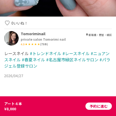
0
いいね！
Tomoriminail
新瑞橋・野並・緑区
private salon Tomorimi nail
4.9
(
79
件)
レースネイル
#トレンドネイル
#レースネイル
#ニュアン
スネイル
#春夏ネイル
#名古屋市緑区ネイルサロン
#パラ
ジェル登録サロン
2026/04/27
アート４本
予約に進む
¥8,000